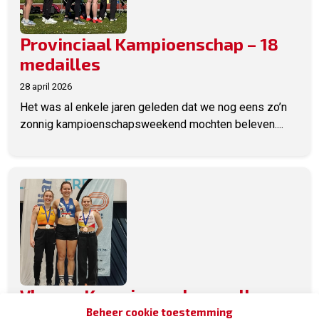
Provinciaal Kampioenschap – 18
medailles
28 april 2026
Het was al enkele jaren geleden dat we nog eens zo’n
zonnig kampioenschapsweekend mochten beleven....
Vlaams Kampioenschap – alle
categorieën: Zilver voor Hanne
Beheer cookie toestemming