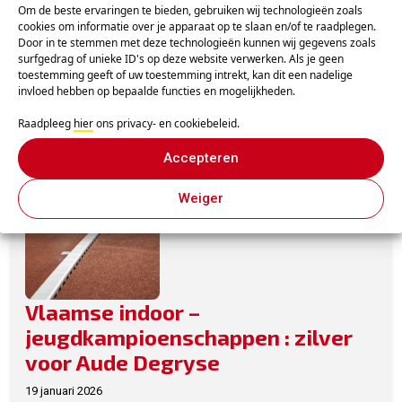
Om de beste ervaringen te bieden, gebruiken wij technologieën zoals
Vandenbroucke
cookies om informatie over je apparaat op te slaan en/of te raadplegen.
Door in te stemmen met deze technologieën kunnen wij gegevens zoals
28 januari 2026
surfgedrag of unieke ID's op deze website verwerken. Als je geen
Hanne Vandenbroucke mocht als eerste de arena in.
toestemming geeft of uw toestemming intrekt, kan dit een nadelige
invloed hebben op bepaalde functies en mogelijkheden.
Zoals we dat van haar gewend zijn, verscheen ze me...
Raadpleeg
hier
ons privacy- en cookiebeleid.
Accepteren
Weiger
Vlaamse indoor –
jeugdkampioenschappen : zilver
voor Aude Degryse
19 januari 2026