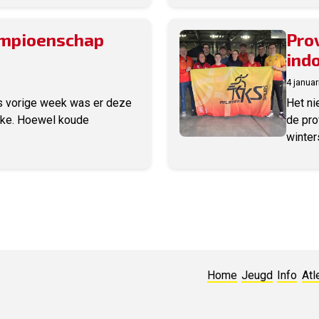
ampioenschap
Pro
ind
4 januar
s vorige week was er deze
Het ni
ake. Hoewel koude
de pro
winters
Home
Jeugd
Info
Atl