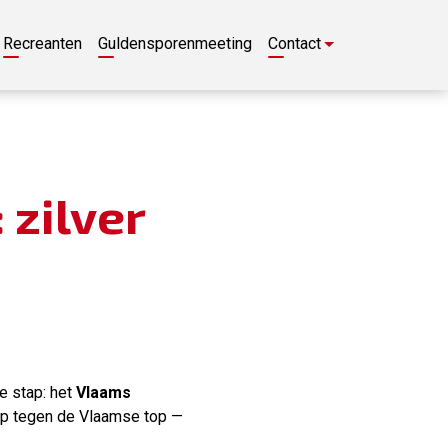
Recreanten
Guldensporenmeeting
Contact
zilver
e stap: het
Vlaams
 op tegen de Vlaamse top —