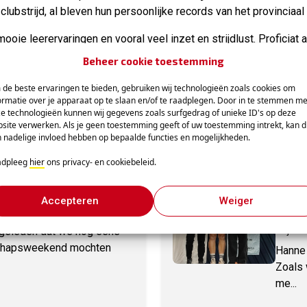
 clubstrijd, al bleven hun persoonlijke records van het provincia
ooie leerervaringen en vooral veel inzet en strijdlust. Proficiat a
Beheer cookie toestemming
psfilm :
https://youtu.be/QhXzwT13cNU
de beste ervaringen te bieden, gebruiken wij technologieën zoals cookies om
ormatie over je apparaat op te slaan en/of te raadplegen. Door in te stemmen me
e technologieën kunnen wij gegevens zoals surfgedrag of unieke ID's op deze
s
site verwerken. Als je geen toestemming geeft of uw toestemming intrekt, kan d
 nadelige invloed hebben op bepaalde functies en mogelijkheden.
adpleeg
hier
ons privacy- en cookiebeleid.
ampioenschap – 18
Vla
cat
Accepteren
Weiger
Van
 geleden dat we nog eens
28 janua
schapsweekend mochten
Hanne 
Zoals 
me...