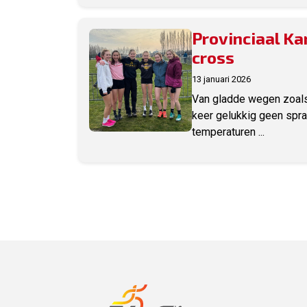
Provinciaal K
cross
13 januari 2026
Van gladde wegen zoal
keer gelukkig geen spr
temperaturen ...