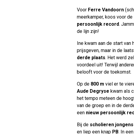
Voor
Ferre Vandoorn
(sch
meerkamper, koos voor de
persoonlijk record
. Jamm
de lijn zijn!
Ine kwam aan de start van 
prijsgeven, maar in de laat
derde plaats
. Het werd ze
voordeel uit! Terwijl andere
belooft voor de toekomst.
Op de
800 m
viel er te vier
Aude Degryse
kwam als ca
het tempo meteen de hoogte
van de groep en in de derd
een
nieuw persoonlijk re
Bij de
scholieren jongens
en liep een knap
PB
. In ee