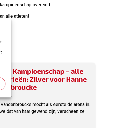
al kampioenschap overeind.
an alle atleten!
t
it
ams Kampioenschap – alle
egorieën: Zilver voor Hanne
denbroucke
ri 2026
Vandenbroucke mocht als eerste de arena in.
we dat van haar gewend zijn, verscheen ze