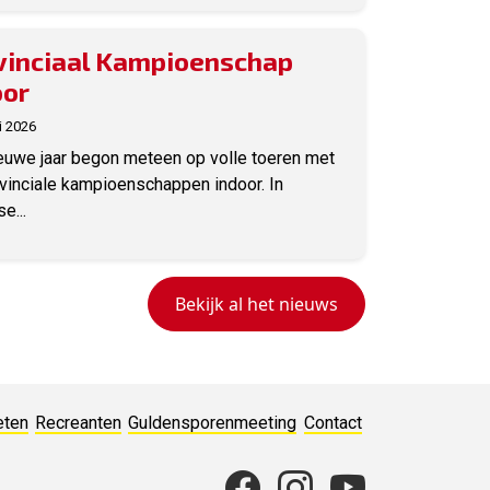
vinciaal Kampioenschap
oor
i 2026
euwe jaar begon meteen op volle toeren met
vinciale kampioenschappen indoor. In
e...
Bekijk al het nieuws
eten
Recreanten
Guldensporenmeeting
Contact