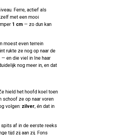
veau. Ferre, actief als
chzelf met een mooi
 amper
1 cm
— zo dun kan
n moest even terrein
int rukte ze nog op naar de
 en die viel in Ine haar
duidelijk nog meer in, en dat
Ze hield het hoofd koel toen
n schoof ze op naar voren
og volgen:
zilver
, én dat in
spits af in de eerste reeks
ge tijd zij aan zij. Fons