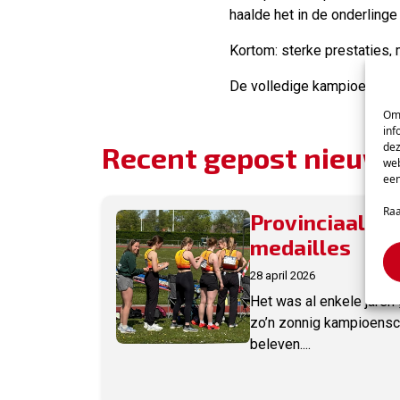
haalde het in de onderlinge
Kortom: sterke prestaties, m
De volledige kampioenscha
Om 
inf
dez
Recent gepost nieuw
web
een
Ra
Provinciaal K
medailles
28 april 2026
Het was al enkele jaren
zo’n zonnig kampioen
beleven....