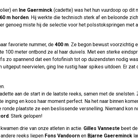
olier) en
Ine Gaerminck
(cadette) was het hun vuurdoop op dit ni
60 m horden
. Hij werkte die technisch sterk af en beloonde zi
er genoeg miste hij de selectie voor het polsstokspringen met
haar favoriete nummer, de
400 m
. Ze begon bewust voorzichtig e
ste 100 meter ontbond ze al haar duivels. Met een sterke eindspr
lfs zo spannend dat een fotofinish tot op duizendsten nodig was —
n uitgeput neervielen, ging Ine rustig haar spikes uitdoen. Er zat 
en.
dette aan de start in de laatste reeks, samen met de snelsten. 
 inging en koos haar moment perfect. Na het naar binnen kome
e ronde plaatste ze een beslissende versnelling. Niemand kon n
cord
. Sterk gelopen!
kwamen drie van onze atleten in actie.
Gilles Vanneste
beet de 
n andere reeks liepen
Fons Vandoorn
en
Bjarne Gaereminck
lan